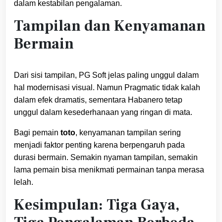
dalam kestabilan pengalaman.
Tampilan dan Kenyamanan
Bermain
Dari sisi tampilan, PG Soft jelas paling unggul dalam
hal modernisasi visual. Namun Pragmatic tidak kalah
dalam efek dramatis, sementara Habanero tetap
unggul dalam kesederhanaan yang ringan di mata.
Bagi pemain
toto
, kenyamanan tampilan sering
menjadi faktor penting karena berpengaruh pada
durasi bermain. Semakin nyaman tampilan, semakin
lama pemain bisa menikmati permainan tanpa merasa
lelah.
Kesimpulan: Tiga Gaya,