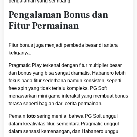
pengalaman yang seimbang.
Pengalaman Bonus dan
Fitur Permainan
Fitur bonus juga menjadi pembeda besar di antara
ketiganya.
Pragmatic Play terkenal dengan fitur multiplier besar
dan bonus yang bisa sangat dramatis. Habanero lebih
fokus pada fitur sederhana namun konsisten, seperti
free spin yang tidak terlalu kompleks. PG Soft
menawarkan mini game interaktif yang membuat bonus
terasa seperti bagian dari cerita permainan.
Pemain
toto
sering menilai bahwa PG Soft unggul
dalam kreativitas fitur, sementara Pragmatic unggul
dalam sensasi kemenangan, dan Habanero unggul