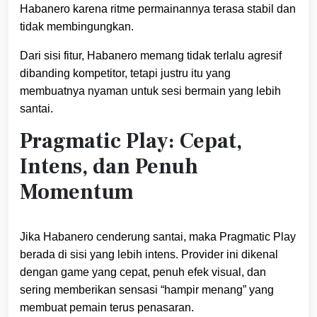
Habanero karena ritme permainannya terasa stabil dan
tidak membingungkan.
Dari sisi fitur, Habanero memang tidak terlalu agresif
dibanding kompetitor, tetapi justru itu yang
membuatnya nyaman untuk sesi bermain yang lebih
santai.
Pragmatic Play: Cepat,
Intens, dan Penuh
Momentum
Jika Habanero cenderung santai, maka Pragmatic Play
berada di sisi yang lebih intens. Provider ini dikenal
dengan game yang cepat, penuh efek visual, dan
sering memberikan sensasi “hampir menang” yang
membuat pemain terus penasaran.