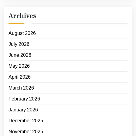
Archives
August 2026
July 2026
June 2026
May 2026
April 2026
March 2026
February 2026
January 2026
December 2025
November 2025