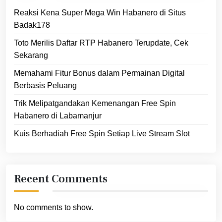
Reaksi Kena Super Mega Win Habanero di Situs
Badak178
Toto Merilis Daftar RTP Habanero Terupdate, Cek
Sekarang
Memahami Fitur Bonus dalam Permainan Digital
Berbasis Peluang
Trik Melipatgandakan Kemenangan Free Spin
Habanero di Labamanjur
Kuis Berhadiah Free Spin Setiap Live Stream Slot
Recent Comments
No comments to show.