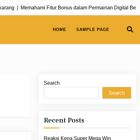
arang |
Memahami Fitur Bonus dalam Permainan Digital Berba
HOME
SAMPLE PAGE
Search
Search
Recent Posts
Reaksi Kena Super Mega Win