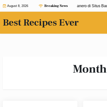
Skip
Breaking News
Reaksi Kena Super Mega Win Habanero di Situs Bad
August 8, 2026
to
content
Best Recipes Ever
Month