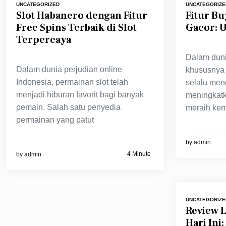
UNCATEGORIZED
UNCATEGORIZE
Slot Habanero dengan Fitur
Fitur Bu
Free Spins Terbaik di Slot
Gacor: U
Terpercaya
Dalam duni
Dalam dunia perjudian online
khususnya s
Indonesia, permainan slot telah
selalu men
menjadi hiburan favorit bagi banyak
meningkat
pemain. Salah satu penyedia
meraih ke
permainan yang patut
by
admin
4 Minute
by
admin
UNCATEGORIZE
Review 
Hari Ini: