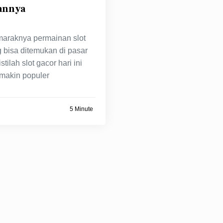
annya
maraknya permainan slot
g bisa ditemukan di pasar
stilah slot gacor hari ini
makin populer
5 Minute