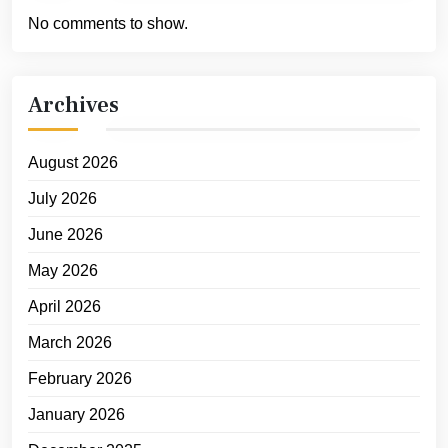
No comments to show.
Archives
August 2026
July 2026
June 2026
May 2026
April 2026
March 2026
February 2026
January 2026