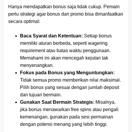
Hanya mendapatkan bonus saja tidak cukup. Pemain
perlu strategi agar bonus dan promo bisa dimanfaatkan
secara optimal:
Baca Syarat dan Ketentuan:
Setiap bonus
memiliki aturan berbeda, seperti wagering
requirement atau batas waktu penggunaan.
Memahami ini akan mencegah kejutan tak
menyenangkan.
Fokus pada Bonus yang Menguntungkan:
Tidak semua promo memberikan nilai maksimal.
Pilih bonus yang sesuai dengan jumlah deposit
dan tujuan bermain.
Gunakan Saat Bermain Strategis:
Misalnya,
jika bonus menawarkan free spins atau pengali
kemenangan, gunakan pada sesi permainan
dengan potensi menang yang lebih tinggi.