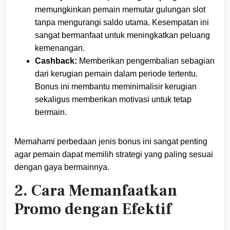
memungkinkan pemain memutar gulungan slot
tanpa mengurangi saldo utama. Kesempatan ini
sangat bermanfaat untuk meningkatkan peluang
kemenangan.
Cashback:
Memberikan pengembalian sebagian
dari kerugian pemain dalam periode tertentu.
Bonus ini membantu meminimalisir kerugian
sekaligus memberikan motivasi untuk tetap
bermain.
Memahami perbedaan jenis bonus ini sangat penting
agar pemain dapat memilih strategi yang paling sesuai
dengan gaya bermainnya.
2. Cara Memanfaatkan
Promo dengan Efektif