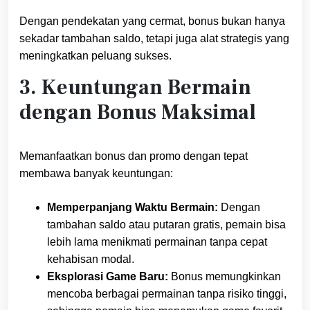
Dengan pendekatan yang cermat, bonus bukan hanya
sekadar tambahan saldo, tetapi juga alat strategis yang
meningkatkan peluang sukses.
3. Keuntungan Bermain
dengan Bonus Maksimal
Memanfaatkan bonus dan promo dengan tepat
membawa banyak keuntungan:
Memperpanjang Waktu Bermain:
Dengan
tambahan saldo atau putaran gratis, pemain bisa
lebih lama menikmati permainan tanpa cepat
kehabisan modal.
Eksplorasi Game Baru:
Bonus memungkinkan
mencoba berbagai permainan tanpa risiko tinggi,