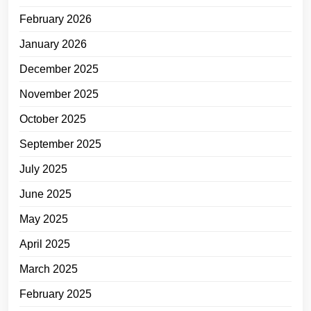
February 2026
January 2026
December 2025
November 2025
October 2025
September 2025
July 2025
June 2025
May 2025
April 2025
March 2025
February 2025