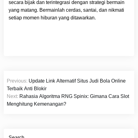
secara bijak dan terintegrasi dengan strategi bermain
yang matang. Bermainlah cerdas, santai, dan nikmati
setiap momen hiburan yang ditawarkan.
Post
Previous:
Update Link Alternatif Situs Judi Bola Online
navigation
Terbaik Anti Blokir
Next:
Rahasia Algoritma RNG Spinix: Gimana Cara Slot
Menghitung Kemenangan?
Search