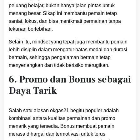
peluang belajar, bukan hanya jalan pintas untuk
menang besar. Sikap ini membantu pemain tetap
santai, fokus, dan bisa menikmati permainan tanpa
tekanan berlebihan.
Selain itu, mindset yang tepat juga membantu pemain
lebih disiplin dalam mengatur batas modal dan durasi
bermain, sehingga pengalaman bermain tetap
menyenangkan dan tidak berisiko merugikan.
6. Promo dan Bonus sebagai
Daya Tarik
Salah satu alasan okgas21 begitu populer adalah
kombinasi antara kualitas permainan dan promo
menarik yang tersedia. Bonus membuat pemain
merasa dihargai dan termotivasi untuk terus