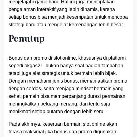
menjelajahi game baru. Hal ini juga menciptakan
pengalaman interaktif yang lebih dinamis, karena
setiap bonus bisa menjadi kesempatan untuk mencoba
strategi baru atau mengejar kemenangan lebih besar.
Penutup
Bonus dan promo di slot online, khususnya di platform
seperti okgas21, bukan hanya soal hadiah tambahan,
tetapi juga alat strategis untuk bermain lebih bijak.
Dengan memahami jenis bonus, memanfaatkan promo
dengan cerdas, serta menjaga mindset bermain yang
sehat, pemain bisa memperpanjang durasi permainan,
meningkatkan peluang menang, dan tentu saja
menikmati setiap putaran dengan lebih seru.
Pada akhirnya, keseruan bermain slot online akan
terasa maksimal jika bonus dan promo digunakan