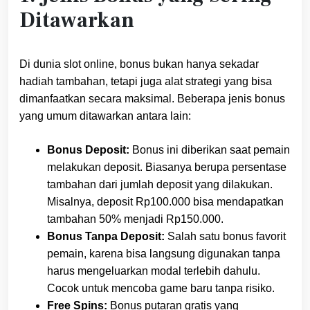
Ditawarkan
Di dunia slot online, bonus bukan hanya sekadar
hadiah tambahan, tetapi juga alat strategi yang bisa
dimanfaatkan secara maksimal. Beberapa jenis bonus
yang umum ditawarkan antara lain:
Bonus Deposit:
Bonus ini diberikan saat pemain
melakukan deposit. Biasanya berupa persentase
tambahan dari jumlah deposit yang dilakukan.
Misalnya, deposit Rp100.000 bisa mendapatkan
tambahan 50% menjadi Rp150.000.
Bonus Tanpa Deposit:
Salah satu bonus favorit
pemain, karena bisa langsung digunakan tanpa
harus mengeluarkan modal terlebih dahulu.
Cocok untuk mencoba game baru tanpa risiko.
Free Spins:
Bonus putaran gratis yang