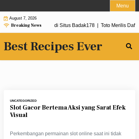
Skip
Menu
to
August 7, 2026
content
Breaking News
 Mega Win Habanero di Situs Badak178 |
Toto Merilis Dafta
Best Recipes Ever
UNCATEGORIZED
Slot Gacor Bertema Aksi yang Sarat Efek
Visual
Perkembangan permainan slot online saat ini tidak