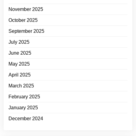
November 2025
October 2025
September 2025
July 2025
June 2025
May 2025
April 2025
March 2025
February 2025
January 2025
December 2024