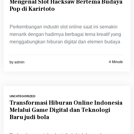
Mengenal Slot Hacksaw Bertema Budaya
Pop di Karirtoto
Perkembangan industri slot online saat ini semakin
menarik dengan hadirnya berbagai tema kreatif yang
menggabungkan hiburan digital dan elemen budaya
4 Minute
by
admin
UNCATEGORIZED
Transformasi Hiburan Online Indonesia
Melalui Game Digital dan Teknologi
Baru judi bola