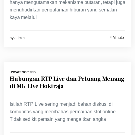
hanya mengutamakan mekanisme putaran, tetapi juga
menghadirkan pengalaman hiburan yang semakin
kaya melalui
4 Minute
by
admin
UNCATEGORIZED
Hubungan RTP Live dan Peluang Menang
di MG Live Hokiraja
Istilah RTP Live sering menjadi bahan diskusi di
komunitas yang membahas permainan slot online.
Tidak sedikit pemain yang mengaitkan angka